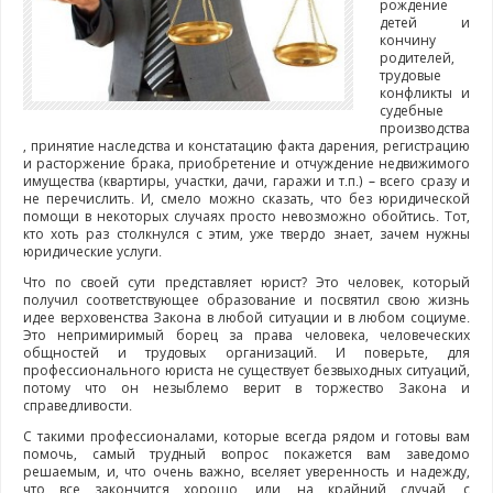
рождение
детей и
кончину
родителей,
трудовые
конфликты и
судебные
производства
, принятие наследства и констатацию факта дарения, регистрацию
и расторжение брака, приобретение и отчуждение недвижимого
имущества (квартиры, участки, дачи, гаражи и т.п.) – всего сразу и
не перечислить. И, смело можно сказать, что без юридической
помощи в некоторых случаях просто невозможно обойтись. Тот,
кто хоть раз столкнулся с этим, уже твердо знает, зачем нужны
юридические услуги.
Что по своей сути представляет юрист? Это человек, который
получил соответствующее образование и посвятил свою жизнь
идее верховенства Закона в любой ситуации и в любом социуме.
Это непримиримый борец за права человека, человеческих
общностей и трудовых организаций. И поверьте, для
профессионального юриста не существует безвыходных ситуаций,
потому что он незыблемо верит в торжество Закона и
справедливости.
С такими профессионалами, которые всегда рядом и готовы вам
помочь, самый трудный вопрос покажется вам заведомо
решаемым, и, что очень важно, вселяет уверенность и надежду,
что все закончится хорошо, или, на крайний случай, с